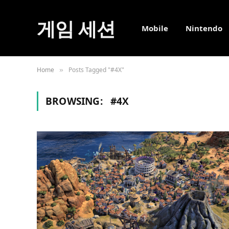
게임 세션
Mobile
Nintendo
Home
Posts Tagged "#4X"
»
BROWSING:
#4X