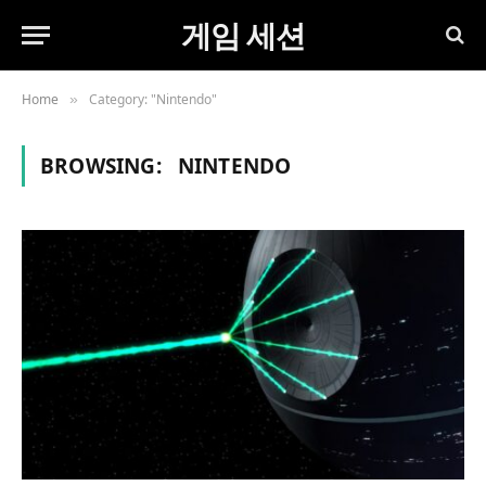
게임 세션
Home
Category: "Nintendo"
»
BROWSING:
NINTENDO