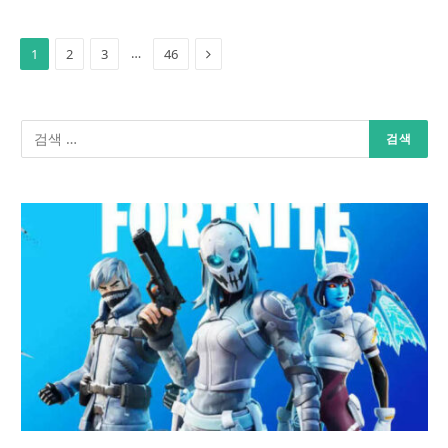
Next
…
1
2
3
46