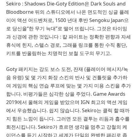
Sekiro : Shadows Die-Goty Edition은 Dark Souls and
Bloodborne 뒤의 스튜디오에서 나온 면도적인 싱글 플레
이어 액션 어드벤처로, 1500 년대 후반 Sengoku Japan으
로 당신을“한 무기 늑대”로 떨어 뜨립니다. 그것은 타이밍
과 신경에 관한 것입니다 : 칼 파이트는 정확한 편향과 자세
휴식에 힌지, 스텔스 경로, 그래플 링크를 통한 수직 횡단,
키트를 반올림하는 치명적인 보철 도구의 무기고.
Goty 패키지는 강도 보스 도전, 잔재 (플레이어 메시지/녹
음 유령) 및 몇 가지 화장 스킨의 반사 및 건틀릿을 추가하
여 게임의 핵심 연습 루프에 맞는 몇 가지 미용 스킨을 추가
합니다. 비평가들은 심각한 상을 주었다. Game Awards
2019에서 올해의 게임을 받았으며 IGN 최고의 액션 게임
에서 우승했습니다. 쉽지 않습니다. Sekiro는 클릭 할 때까
지 힘든 느낌이 듭니다. 그러면 모든 결투는 리듬과 흡수를
회전시킵니다. Sekiro가 흐르면 생각을 멈추고 강철의 케
이던스를 듣기 시작하고 세계가 단일의 완벽한 패리로 좁