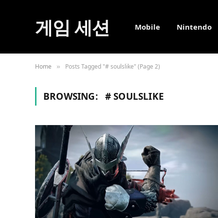
게임 세션
Mobile
Nintendo
Home
Posts Tagged "# soulslike" (Page 2)
»
BROWSING:
# SOULSLIKE