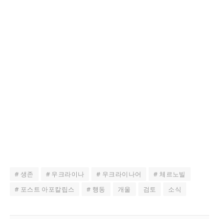
# 생존
# 우크라이나
# 우크라이나어
# 체르노빌
# 포스트 아포칼립스
# 행동
개울
검토
소식