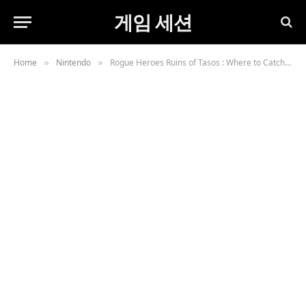
게임 세션
Home
Nintendo
Rogue Heroes Ruins of Tasos : Where to Catch the Legendary Fish, Unlock Pirate Class Guide
»
»