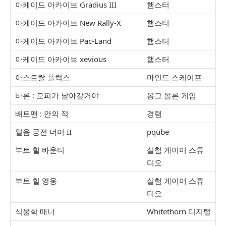
아케이드 아카이브 Gradius III
햄스터
아케이드 아카이브 New Rally-X
햄스터
아케이드 아카이브 Pac-Land
햄스터
아케이드 아카이브 xevious
햄스터
아스트랄 플럭스
마인드 스케이프
바론 : 모피가 날아갈거야
몽그 몰론 게임
배트맨 : 안의 적
경렴
얼음 궁전 너머 II
pqube
부트 힐 바운티
실험 게이머 스튜
디오
부트 힐 영웅
실험 게이머 스튜
디오
식물학 매너
Whitethorn 디지털