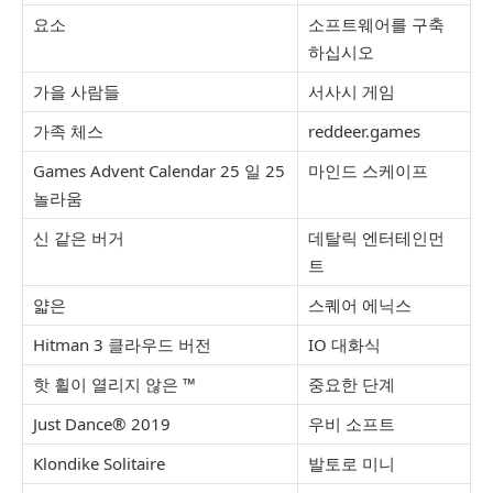
요소
소프트웨어를 구축
하십시오
가을 사람들
서사시 게임
가족 체스
reddeer.games
Games Advent Calendar 25 일 25
마인드 스케이프
놀라움
신 같은 버거
데탈릭 엔터테인먼
트
얇은
스퀘어 에닉스
Hitman 3 클라우드 버전
IO 대화식
핫 휠이 열리지 않은 ™
중요한 단계
Just Dance® 2019
우비 소프트
Klondike Solitaire
발토로 미니