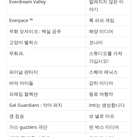
Everdream Valley
알려지지 않은 이
야기
Everpace ™
록 피쉬 게임
우화 모자이크 : 백설 공주
해양 미디어
고양이 펠릭스
코나미
무화과.
스튜디오를 가져
가십시오!
파이널 판타지
스퀘어 에닉스
바닥 아이들
감히 미디어
프레임 컬렉션
동료 여행자
Gal Guardians : 악마 퍼지
Inti는 생성합니다
갱 짐승
보 넬로 아프
가스 guzzlers 극단
펀 박스 미디어