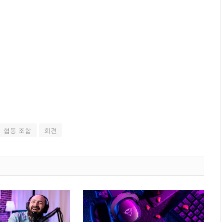
협동 조합
회견