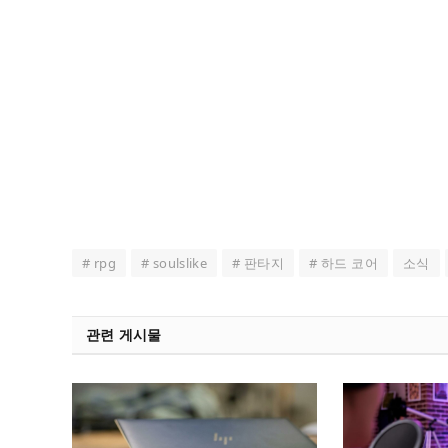
# rpg
# soulslike
# 판타지
# 하드 코어
소식
관련 게시물