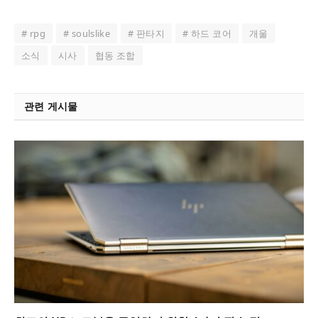
# rpg
# soulslike
# 판타지
# 하드 코어
개울
소식
시사
협동 조합
관련 게시물