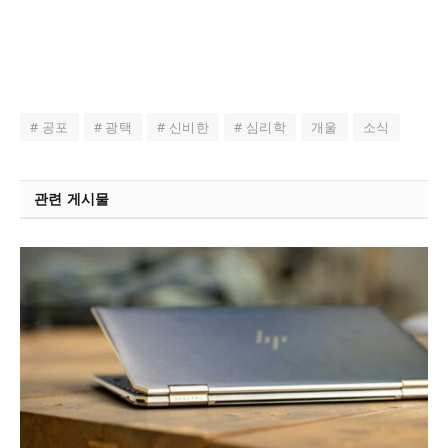
# 공포
# 광택
# 신비한
# 심리학
개울
소식
관련 게시물