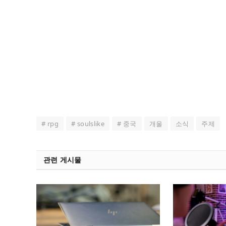
# rpg
# soulslike
# 중국
개울
소식
주제
관련 게시물