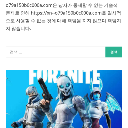
o79a150b0c000a.com은 당사가 통제할 수 없는 기술적
문제로 인해 https://xn--o79a150b0c000a.com을 일시적
으로 사용할 수 없는 것에 대해 책임을 지지 않으며 책임지
지 않습니다.