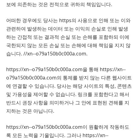
보에 의존하는 것은 전적으로 귀하의 책임입니다.
어떠한 경우에도 당사는 https의 사용으로 인해 또는 이와
관련하여 발생하는 데이터 또는 이익의 손실로 인해 발생
하는 간접적 또는 결과적 손실 또는 손해를 포함하되 이에
국한되지 않는 모든 손실 또는 손해에 대해 책임을 지지 않
습니다. //xn--o79a150b0c000a.com.
https://xn--o79a150b0c000a.com을 통해 https://xn--
o79a150b0c000a.com의 통제를 받지 않는 다른 웹사이트
에 연결할 수 있습니다. 당사는 해당 사이트의 특성, 콘텐츠
및 가용성을 제어할 수 없습니다. 링크를 포함한다고 해서
반드시 권장 사항을 의미하거나 그 안에 표현된 견해를 지
지하는 것은 아닙니다.
https://xn--o79a150b0c000a.com이 원활하게 작동하도
록 모든 노력을 기울입니다. 그러나 https://xn--